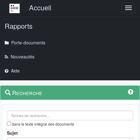
Menu principal
Accueil
Toggl
Rapports
Porte-documents
Nouveautés
Aide
Menu
Navigation
Recherche
contextuel
et
outils
annexes
dans le texte intégral des documents
Sujet