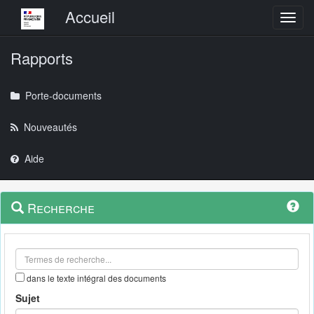
Menu principal
Accueil
Toggl
Rapports
Porte-documents
Nouveautés
Aide
Menu
Navigation
Recherche
contextuel
et
outils
annexes
dans le texte intégral des documents
Sujet