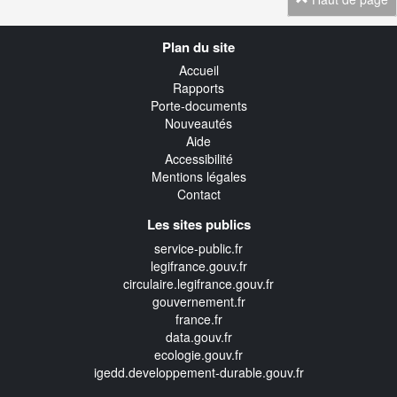
Navigation
Plan du site
transverse
Accueil
Rapports
Porte-documents
Nouveautés
Aide
Accessibilité
Mentions légales
Contact
Les sites publics
service-public.fr
legifrance.gouv.fr
circulaire.legifrance.gouv.fr
gouvernement.fr
france.fr
data.gouv.fr
ecologie.gouv.fr
igedd.developpement-durable.gouv.fr