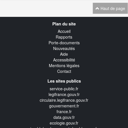
Haut de page
Navigation
Plan du site
transverse
Accueil
Rapports
Porte-documents
Nouveautés
Aide
Accessibilité
Mentions légales
Contact
Les sites publics
service-public.fr
legifrance.gouv.fr
circulaire.legifrance.gouv.fr
gouvernement.fr
france.fr
data.gouv.fr
ecologie.gouv.fr