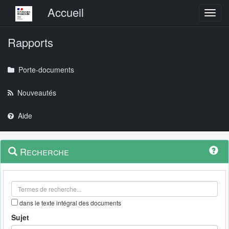
Menu principal
Accueil
Toggl
Rapports
Porte-documents
Nouveautés
Aide
Menu
Navigation
Recherche
contextuel
et
outils
annexes
dans le texte intégral des documents
Sujet