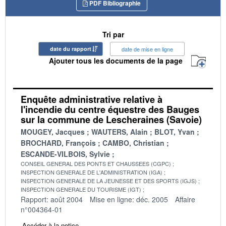
PDF Bibliographie
Tri par
date du rapport
date de mise en ligne
Ajouter tous les documents de la page
Enquête administrative relative à
l'incendie du centre équestre des Bauges
sur la commune de Lescheraines (Savoie)
MOUGEY, Jacques
WAUTERS, Alain
BLOT, Yvan
BROCHARD, François
CAMBO, Christian
ESCANDE-VILBOIS, Sylvie
CONSEIL GENERAL DES PONTS ET CHAUSSEES (CGPC)
INSPECTION GENERALE DE L'ADMINISTRATION (IGA)
INSPECTION GENERALE DE LA JEUNESSE ET DES SPORTS (IGJS)
INSPECTION GENERALE DU TOURISME (IGT)
Rapport: août 2004
Mise en ligne: déc. 2005
Affaire
n°004364-01
Accéder à la notice