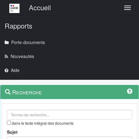
Menu principal
Accueil
Toggl
Rapports
Porte-documents
Nouveautés
Aide
Menu
Navigation
Recherche
contextuel
et
outils
annexes
dans le texte intégral des documents
Sujet