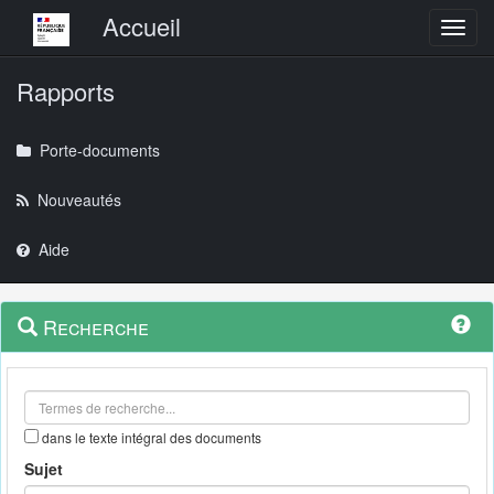
Menu principal
Accueil
Toggl
Rapports
Porte-documents
Nouveautés
Aide
Menu
Navigation
Recherche
contextuel
et
outils
annexes
dans le texte intégral des documents
Sujet