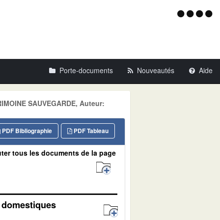
Menu
d'acce
Porte-documents
Nouveautés
Aide
ATRIMOINE SAUVEGARDE, Auteur:
PDF Bibliographie
PDF Tableau
ter tous les documents de la page
n domestiques