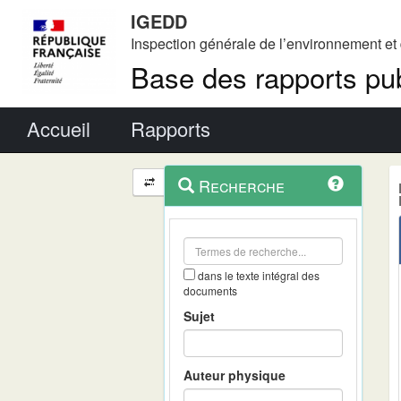
IGEDD
Inspection générale de l’environnement e
Base des rapports pub
Menu principal
Accueil
Rapports
Menu
Navigation
Recherche
contextuel
et
outils
annexes
dans le texte intégral des
documents
Sujet
Auteur physique