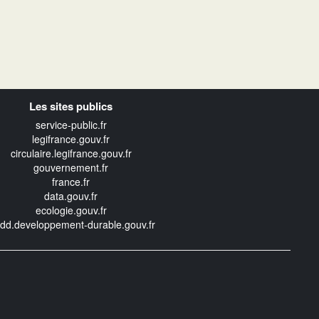
Les sites publics
service-public.fr
legifrance.gouv.fr
circulaire.legifrance.gouv.fr
gouvernement.fr
france.fr
data.gouv.fr
ecologie.gouv.fr
edd.developpement-durable.gouv.fr