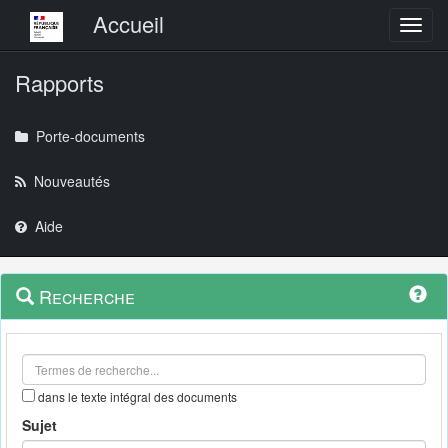
Menu principal
Accueil
Toggl
Rapports
Porte-documents
Nouveautés
Aide
Menu
Navigation
Recherche
contextuel
et
outils
annexes
dans le texte intégral des documents
Sujet