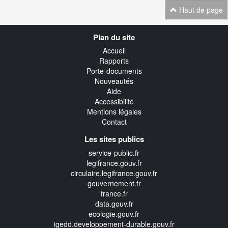
Haut de page
Navigation
Plan du site
transverse
Accueil
Rapports
Porte-documents
Nouveautés
Aide
Accessibilité
Mentions légales
Contact
Les sites publics
service-public.fr
legifrance.gouv.fr
circulaire.legifrance.gouv.fr
gouvernement.fr
france.fr
data.gouv.fr
ecologie.gouv.fr
igedd.developpement-durable.gouv.fr