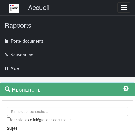
Menu principal
Accueil
Toggl
Rapports
Porte-documents
Nouveautés
Aide
Menu
Navigation
Recherche
contextuel
et
outils
annexes
dans le texte intégral des documents
Sujet