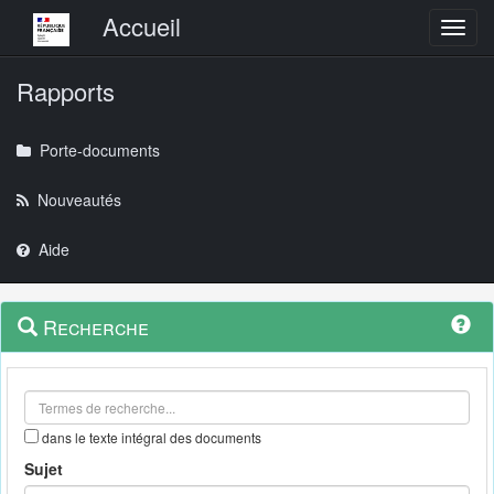
Menu principal
Accueil
Toggl
Rapports
Porte-documents
Nouveautés
Aide
Menu
Navigation
Recherche
contextuel
et
outils
annexes
dans le texte intégral des documents
Sujet