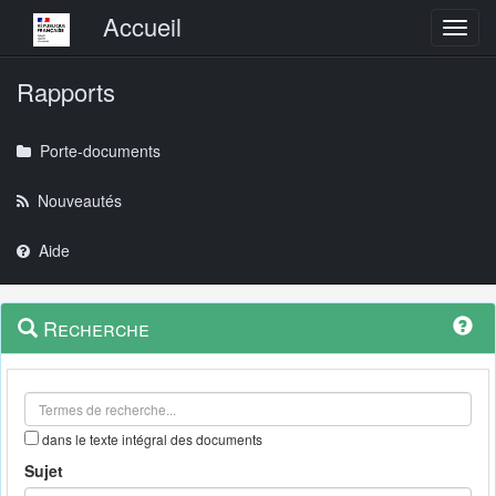
Menu principal
Accueil
Toggl
Rapports
Porte-documents
Nouveautés
Aide
Menu
Navigation
Recherche
contextuel
et
outils
annexes
dans le texte intégral des documents
Sujet