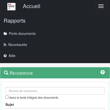
Menu principal
Accueil
Toggl
Rapports
Porte-documents
Nouveautés
Aide
Menu
Navigation
Recherche
contextuel
et
outils
annexes
dans le texte intégral des documents
Sujet