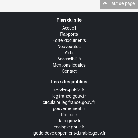
Haut de page
Navigation
Plan du site
transverse
Accueil
Rapports
Porte-documents
Nouveautés
Aide
Accessibilité
Mentions légales
Contact
Les sites publics
service-public.fr
legifrance.gouv.fr
circulaire.legifrance.gouv.fr
gouvernement.fr
france.fr
data.gouv.fr
ecologie.gouv.fr
igedd.developpement-durable.gouv.fr