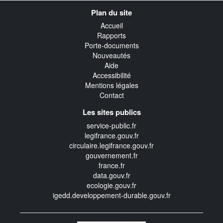
Navigation
Plan du site
transverse
Accueil
Rapports
Porte-documents
Nouveautés
Aide
Accessibilité
Mentions légales
Contact
Les sites publics
service-public.fr
legifrance.gouv.fr
circulaire.legifrance.gouv.fr
gouvernement.fr
france.fr
data.gouv.fr
ecologie.gouv.fr
igedd.developpement-durable.gouv.fr