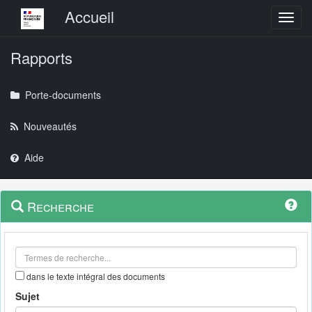
Menu principal
Accueil
Toggl
Rapports
Porte-documents
Nouveautés
Aide
Menu
Navigation
Recherche
contextuel
et
outils
annexes
dans le texte intégral des documents
Sujet