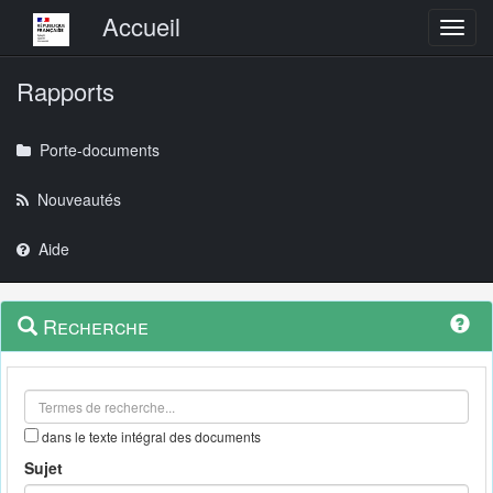
Menu principal
Accueil
Toggl
Rapports
Porte-documents
Nouveautés
Aide
Menu
Navigation
Recherche
contextuel
et
outils
annexes
dans le texte intégral des documents
Sujet