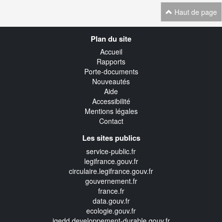
Haut de page
Navigation
Plan du site
transverse
Accueil
Rapports
Porte-documents
Nouveautés
Aide
Accessibilité
Mentions légales
Contact
Les sites publics
service-public.fr
legifrance.gouv.fr
circulaire.legifrance.gouv.fr
gouvernement.fr
france.fr
data.gouv.fr
ecologie.gouv.fr
igedd.developpement-durable.gouv.fr