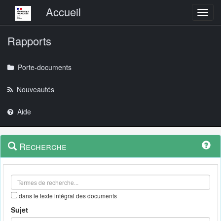
Menu principal
Accueil
Toggl
Rapports
Porte-documents
Nouveautés
Aide
Menu
Navigation
Recherche
contextuel
et
outils
annexes
dans le texte intégral des documents
Sujet