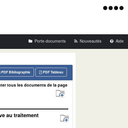
Menu
d'acce
Porte-documents
Nouveautés
Aide
PDF Bibliographie
PDF Tableau
ter tous les documents de la page
ive au traitement