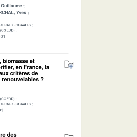
 Guillaume
CHAL, Yves
 RURAUX (CGAAER)
 (CGEDD)
-01
, biomasse et
fier, en France, la
aux critères de
es renouvelables ?
 (CGEDD)
 RURAUX (CGAAER)
01
vre des