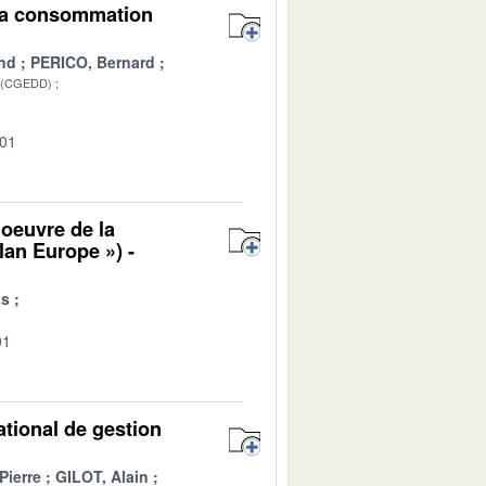
 la consommation
nd
PERICO, Bernard
 (CGEDD)
-01
oeuvre de la
Plan Europe ») -
is
01
ational de gestion
Pierre
GILOT, Alain