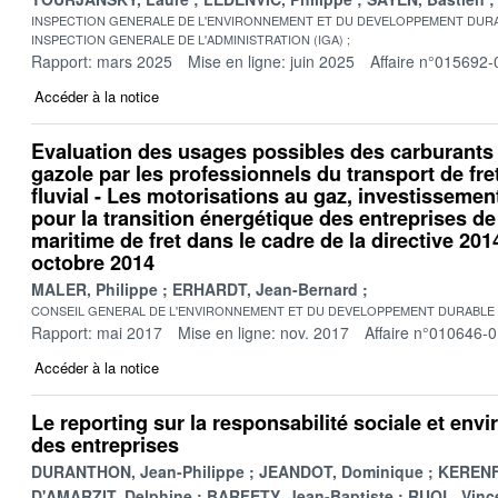
INSPECTION GENERALE DE L'ENVIRONNEMENT ET DU DEVELOPPEMENT DURA
INSPECTION GENERALE DE L'ADMINISTRATION (IGA)
Rapport: mars 2025
Mise en ligne: juin 2025
Affaire n°015692-
Accéder à la notice
Evaluation des usages possibles des carburants a
gazole par les professionnels du transport de fret
fluvial - Les motorisations au gaz, investissemen
pour la transition énergétique des entreprises de 
maritime de fret dans le cadre de la directive 20
octobre 2014
MALER, Philippe
ERHARDT, Jean-Bernard
CONSEIL GENERAL DE L'ENVIRONNEMENT ET DU DEVELOPPEMENT DURABLE
Rapport: mai 2017
Mise en ligne: nov. 2017
Affaire n°010646-
Accéder à la notice
Le reporting sur la responsabilité sociale et en
des entreprises
DURANTHON, Jean-Philippe
JEANDOT, Dominique
KERENF
D'AMARZIT, Delphine
BARFETY, Jean-Baptiste
RUOL, Vinc