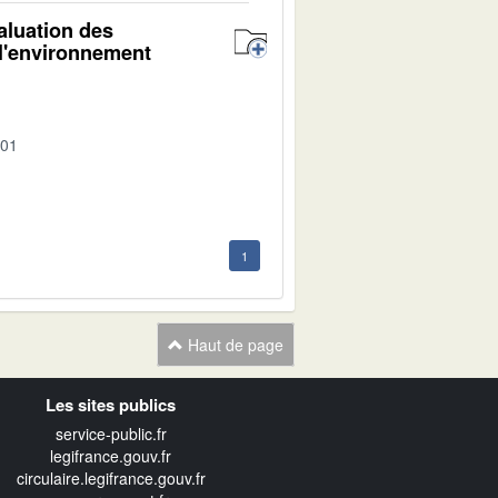
aluation des
 l'environnement
-01
1
Haut de page
Les sites publics
service-public.fr
legifrance.gouv.fr
circulaire.legifrance.gouv.fr