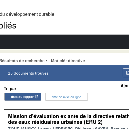
t du développement durable
liés
Résultats de recherche : - Mot clé: directive
15 documents trouvés
Ajou
Tri par
date du rapport
date de mise en ligne
Mission d’évaluation ex ante de la directive relat
des eaux résiduaires urbaines (ERU 2)
TOURJANSKY, Laure
LEDENVIC, Philippe
SAYEN, Bastien