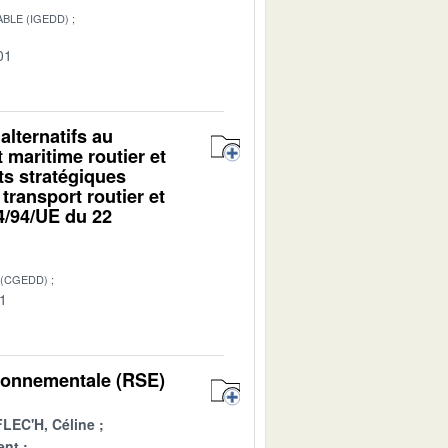
BLE (IGEDD)
01
lternatifs au
 maritime routier et
ts stratégiques
transport routier et
14/94/UE du 22
 (CGEDD)
01
vironnementale (RSE)
LEC'H, Céline
ent