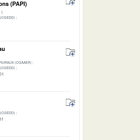
ons (PAPI)
 (CGEDD)
1
au
 RURAUX (CGAAER)
 (CGEDD)
01
 (CGEDD)
01