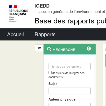
IGEDD
Inspection générale de l’environnement e
Base des rapports pub
Menu principal
Accueil
Rapports
Menu
Navigation
Recherche
contextuel
et
outils
annexes
dans le texte intégral des
documents
Sujet
Auteur physique