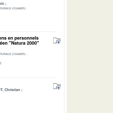
oïc
 RURAUX (CGAAER)
1
yens en personnels
péen "Natura 2000"
 RURAUX (CGAAER)
01
T, Christian
1