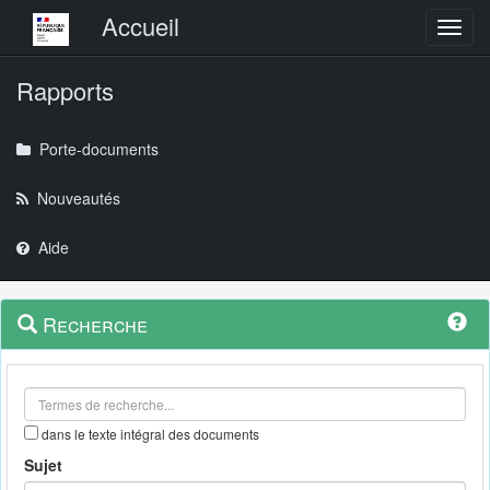
Menu principal
Accueil
Toggl
Rapports
Porte-documents
Nouveautés
Aide
Menu
Navigation
Recherche
contextuel
et
outils
annexes
dans le texte intégral des documents
Sujet