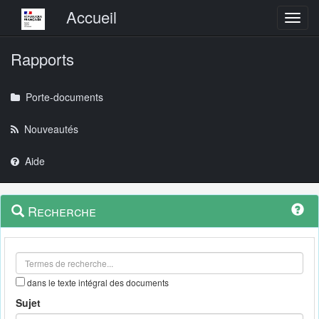
Menu principal
Accueil
Toggl
Rapports
Porte-documents
Nouveautés
Aide
Menu
Navigation
Recherche
contextuel
et
outils
annexes
dans le texte intégral des documents
Sujet