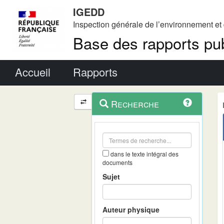
IGEDD
Inspection générale de l’environnement e
Base des rapports pub
Menu principal
Accueil
Rapports
Menu
Navigation
Recherche
contextuel
et
outils
annexes
dans le texte intégral des
documents
Sujet
Auteur physique