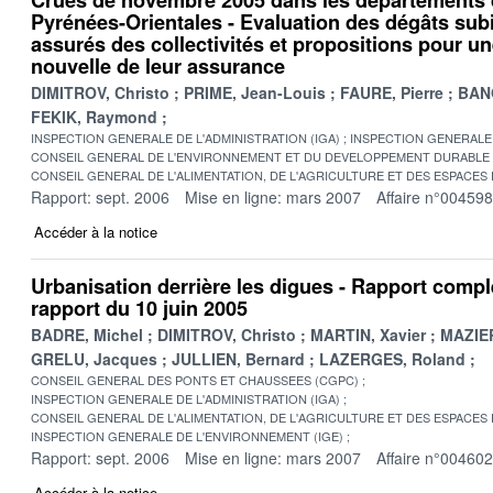
Pyrénées-Orientales - Evaluation des dégâts subi
assurés des collectivités et propositions pour u
nouvelle de leur assurance
DIMITROV, Christo
PRIME, Jean-Louis
FAURE, Pierre
BANO
FEKIK, Raymond
INSPECTION GENERALE DE L'ADMINISTRATION (IGA)
INSPECTION GENERALE 
CONSEIL GENERAL DE L'ENVIRONNEMENT ET DU DEVELOPPEMENT DURABLE
CONSEIL GENERAL DE L'ALIMENTATION, DE L'AGRICULTURE ET DES ESPACES
Rapport: sept. 2006
Mise en ligne: mars 2007
Affaire n°00459
Accéder à la notice
Urbanisation derrière les digues - Rapport comp
rapport du 10 juin 2005
BADRE, Michel
DIMITROV, Christo
MARTIN, Xavier
MAZIER
GRELU, Jacques
JULLIEN, Bernard
LAZERGES, Roland
CONSEIL GENERAL DES PONTS ET CHAUSSEES (CGPC)
INSPECTION GENERALE DE L'ADMINISTRATION (IGA)
CONSEIL GENERAL DE L'ALIMENTATION, DE L'AGRICULTURE ET DES ESPACES
INSPECTION GENERALE DE L'ENVIRONNEMENT (IGE)
Rapport: sept. 2006
Mise en ligne: mars 2007
Affaire n°00460
Accéder à la notice