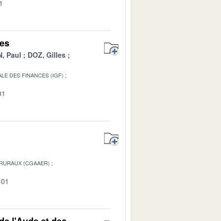
1
mes
, Paul
DOZ, Gilles
LE DES FINANCES (IGF)
01
 RURAUX (CGAAER)
-01
e l'Aude et des