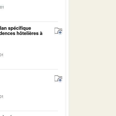
-01
lan spécifique
dences hôtelières à
-01
-01