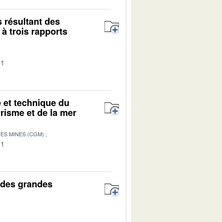
 résultant des
 à trois rapports
01
e et technique du
risme et de la mer
ES MINES (CGM)
01
 des grandes