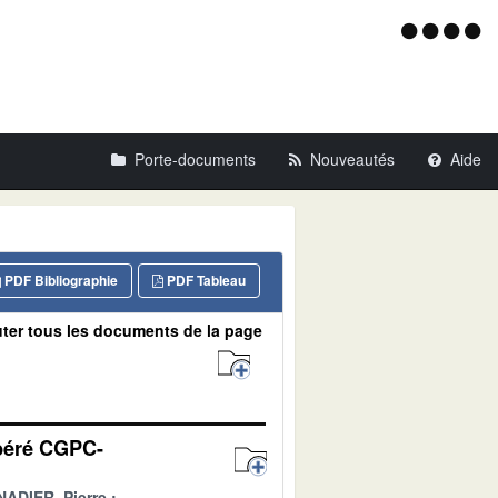
Menu
d'acce
Porte-documents
Nouveautés
Aide
PDF Bibliographie
PDF Tableau
ter tous les documents de la page
ibéré CGPC-
ADIER, Pierre