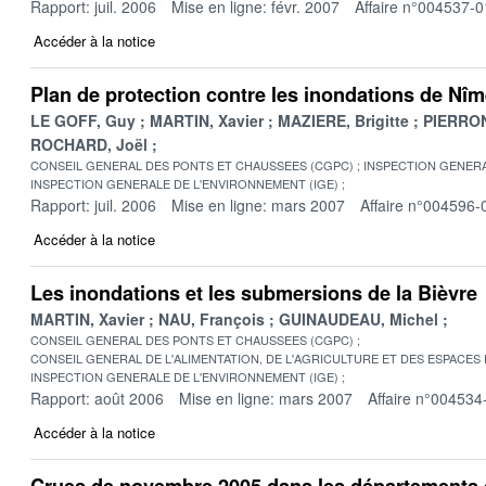
Rapport: juil. 2006
Mise en ligne: févr. 2007
Affaire n°004537-0
Accéder à la notice
Plan de protection contre les inondations de Nî
LE GOFF, Guy
MARTIN, Xavier
MAZIERE, Brigitte
PIERRON
ROCHARD, Joël
CONSEIL GENERAL DES PONTS ET CHAUSSEES (CGPC)
INSPECTION GENERA
INSPECTION GENERALE DE L'ENVIRONNEMENT (IGE)
Rapport: juil. 2006
Mise en ligne: mars 2007
Affaire n°004596-
Accéder à la notice
Les inondations et les submersions de la Bièvre
MARTIN, Xavier
NAU, François
GUINAUDEAU, Michel
CONSEIL GENERAL DES PONTS ET CHAUSSEES (CGPC)
CONSEIL GENERAL DE L'ALIMENTATION, DE L'AGRICULTURE ET DES ESPACES
INSPECTION GENERALE DE L'ENVIRONNEMENT (IGE)
Rapport: août 2006
Mise en ligne: mars 2007
Affaire n°004534
Accéder à la notice
Crues de novembre 2005 dans les départements d