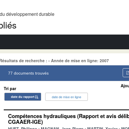
t du développement durable
liés
Résultats de recherche : - Année de mise en ligne: 2007
77 documents trouvés
Ajou
Tri par
date du rapport
date de mise en ligne
Compétences hydrauliques (Rapport et avis dél
CGAAER-IGE)
HUET, Philippe
MAGNAN, Jean-Pierre
MARTIN, Xavier
MON