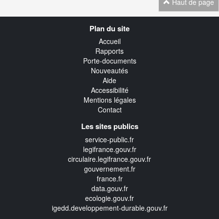
Haut de page
Navigation
Plan du site
transverse
Accueil
Rapports
Porte-documents
Nouveautés
Aide
Accessibilité
Mentions légales
Contact
Les sites publics
service-public.fr
legifrance.gouv.fr
circulaire.legifrance.gouv.fr
gouvernement.fr
france.fr
data.gouv.fr
ecologie.gouv.fr
igedd.developpement-durable.gouv.fr