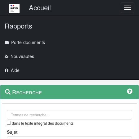
Menu principal
Accueil
Toggl
Rapports
Porte-documents
Nouveautés
Aide
Menu
Navigation
Recherche
contextuel
et
outils
annexes
dans le texte intégral des documents
Sujet