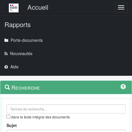
Menu principal
Accueil
Toggl
Rapports
Porte-documents
Nouveautés
Aide
Menu
Navigation
Recherche
contextuel
et
outils
annexes
dans le texte intégral des documents
Sujet