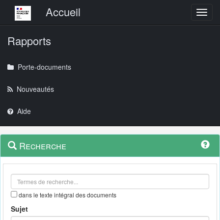
Menu principal
Accueil
Toggl
Rapports
Porte-documents
Nouveautés
Aide
Menu
Navigation
Recherche
contextuel
et
outils
annexes
dans le texte intégral des documents
Sujet