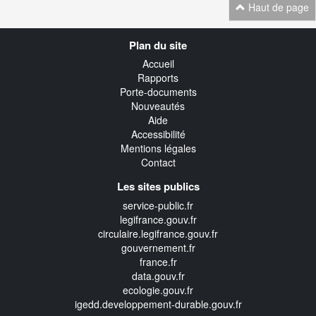
Haut de page
Navigation
Plan du site
transverse
Accueil
Rapports
Porte-documents
Nouveautés
Aide
Accessibilité
Mentions légales
Contact
Les sites publics
service-public.fr
legifrance.gouv.fr
circulaire.legifrance.gouv.fr
gouvernement.fr
france.fr
data.gouv.fr
ecologie.gouv.fr
igedd.developpement-durable.gouv.fr