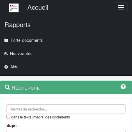
Menu principal
Accueil
Toggl
Rapports
Porte-documents
Nouveautés
Aide
Menu
Navigation
Recherche
contextuel
et
outils
annexes
dans le texte intégral des documents
Sujet