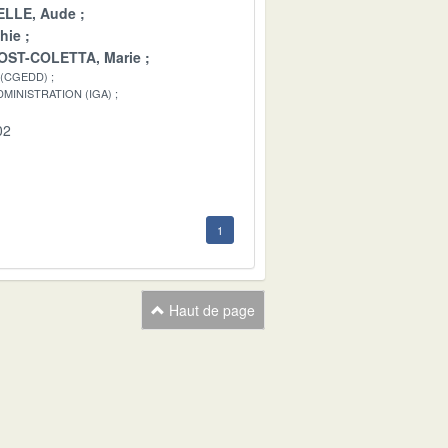
LLE, Aude
hie
OST-COLETTA, Marie
 (CGEDD)
MINISTRATION (IGA)
02
1
Haut de page