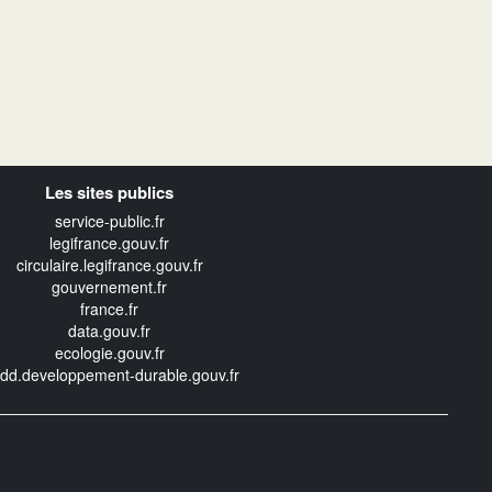
Les sites publics
service-public.fr
legifrance.gouv.fr
circulaire.legifrance.gouv.fr
gouvernement.fr
france.fr
data.gouv.fr
ecologie.gouv.fr
edd.developpement-durable.gouv.fr