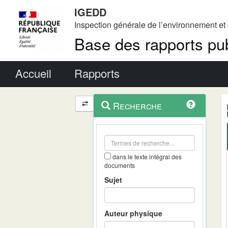
IGEDD
Inspection générale de l’environnement e
Base des rapports pub
Menu principal
Accueil
Rapports
Menu
Navigation
Recherche
contextuel
et
outils
annexes
dans le texte intégral des
documents
Sujet
Auteur physique