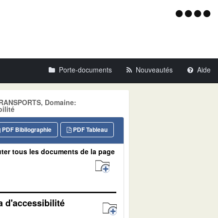
Menu
d'acce
Porte-documents
Nouveautés
Aide
: TRANSPORTS, Domaine:
ilité
PDF Bibliographie
PDF Tableau
ter tous les documents de la page
 d'accessibilité