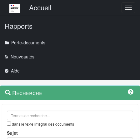
Menu principal
Accueil
Toggl
Rapports
Porte-documents
Nouveautés
Aide
Menu
Navigation
Recherche
contextuel
et
outils
annexes
dans le texte intégral des documents
Sujet