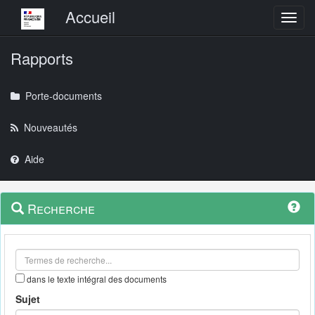
Menu principal
Accueil
Toggl
Rapports
Porte-documents
Nouveautés
Aide
Menu
Navigation
Recherche
contextuel
et
outils
annexes
dans le texte intégral des documents
Sujet