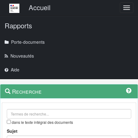
Menu principal
Accueil
Toggl
Rapports
Porte-documents
Nouveautés
Aide
Menu
Navigation
Recherche
contextuel
et
outils
annexes
dans le texte intégral des documents
Sujet