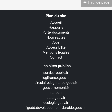
Haut de page
Navigation
Plan du site
transverse
Accueil
Rapports
Porte-documents
Nouveautés
Aide
Accessibilité
Mentions légales
Contact
Les sites publics
service-public.fr
legifrance.gouv.fr
circulaire.legifrance.gouv.fr
gouvernement.fr
france.fr
data.gouv.fr
ecologie.gouv.fr
igedd.developpement-durable.gouv.fr