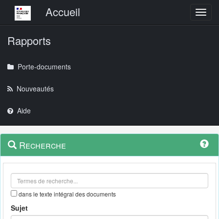
Menu principal
Accueil
Toggl
Rapports
Porte-documents
Nouveautés
Aide
Menu
Navigation
Recherche
contextuel
et
outils
annexes
dans le texte intégral des documents
Sujet