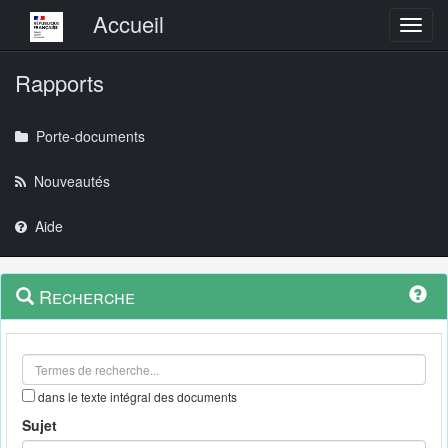
Menu principal
Accueil
Toggl
Rapports
Porte-documents
Nouveautés
Aide
Menu
Navigation
Recherche
contextuel
et
outils
annexes
dans le texte intégral des documents
Sujet