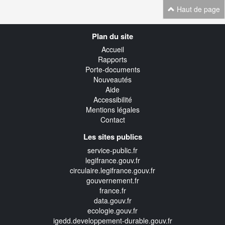
Haut de page
Navigation
Plan du site
transverse
Accueil
Rapports
Porte-documents
Nouveautés
Aide
Accessibilité
Mentions légales
Contact
Les sites publics
service-public.fr
legifrance.gouv.fr
circulaire.legifrance.gouv.fr
gouvernement.fr
france.fr
data.gouv.fr
ecologie.gouv.fr
igedd.developpement-durable.gouv.fr