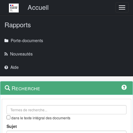
Menu principal
Accueil
Toggl
Rapports
Porte-documents
Nouveautés
Aide
Menu
Navigation
Recherche
contextuel
et
outils
annexes
dans le texte intégral des documents
Sujet