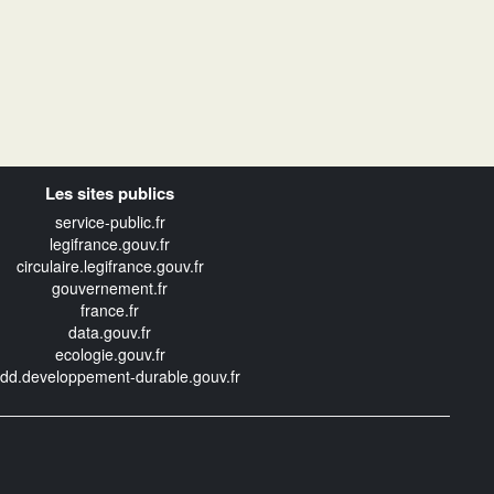
Les sites publics
service-public.fr
legifrance.gouv.fr
circulaire.legifrance.gouv.fr
gouvernement.fr
france.fr
data.gouv.fr
ecologie.gouv.fr
edd.developpement-durable.gouv.fr