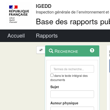
IGEDD
Inspection générale de l’environnement e
Base des rapports pub
Menu principal
Accueil
Rapports
Menu
Navigation
Recherche
contextuel
et
outils
annexes
dans le texte intégral des
documents
Sujet
Auteur physique