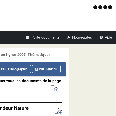
Menu
d'acce
Porte-documents
Nouveautés
Aide
 en ligne: 2007, Thématique:
PDF Bibliographie
PDF Tableau
ter tous les documents de la page
andeur Nature