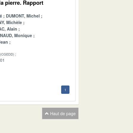
a pierre. Rapport
é
DUMONT, Michel
Y, Michèle
C, Alain
INAUD, Monique
Jean
 (CGEDD)
-01
1
Haut de page