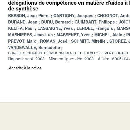
délégations de compétence en matière d'aides à l
de synthèse
BESSON, Jean-Pierre
CARTIGNY, Jacques
CHOGNOT, Andr
DURAND, Jean
DURU, Bernard
GUIMBART, Philippe
JOIGN
KELIFA, Paul
LASSAIGNE, Yves
LENOEL, François
MARSA
MASNIERES, Jean-Luc
MASSENET, Yves
MICHEL, Alain
P
PREVOT, Marc
ROMAN, José
SCHMITT, Mireille
STOREZ, 
VANDEWALLE, Bernadette
CONSEIL GENERAL DE L'ENVIRONNEMENT ET DU DEVELOPPEMENT DURABLE
Rapport: sept. 2008
Mise en ligne: déc. 2008
Affaire n°005164
Accéder à la notice