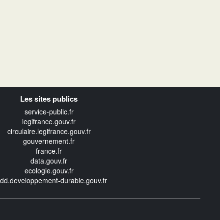
Les sites publics
service-public.fr
legifrance.gouv.fr
circulaire.legifrance.gouv.fr
gouvernement.fr
france.fr
data.gouv.fr
ecologie.gouv.fr
edd.developpement-durable.gouv.fr