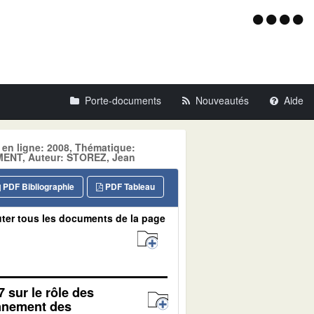
Menu
d'acce
Porte-documents
Nouveautés
Aide
 en ligne: 2008, Thématique:
NT, Auteur: STOREZ, Jean
PDF Bibliographie
PDF Tableau
ter tous les documents de la page
7 sur le rôle des
onnement des