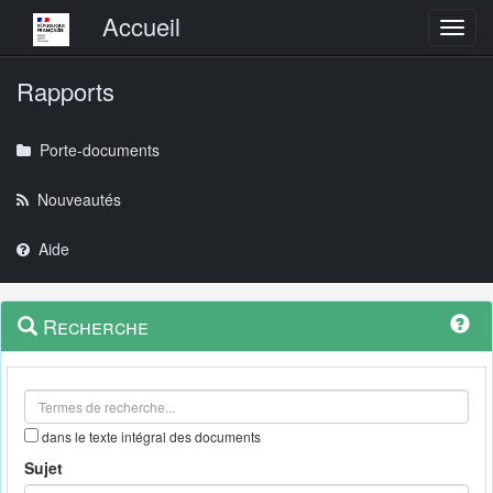
Menu principal
Accueil
Toggl
Rapports
Porte-documents
Nouveautés
Aide
Menu
Navigation
Recherche
contextuel
et
outils
annexes
dans le texte intégral des documents
Sujet