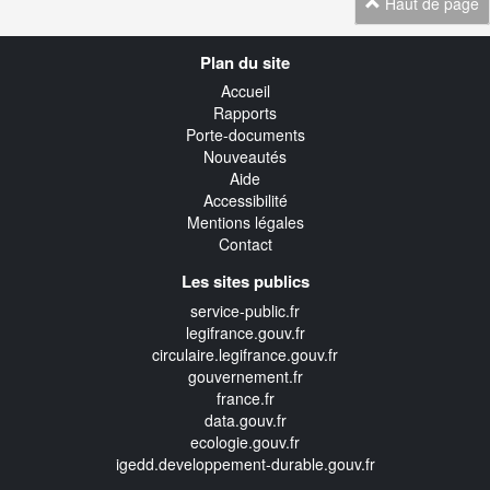
Haut de page
Navigation
Plan du site
transverse
Accueil
Rapports
Porte-documents
Nouveautés
Aide
Accessibilité
Mentions légales
Contact
Les sites publics
service-public.fr
legifrance.gouv.fr
circulaire.legifrance.gouv.fr
gouvernement.fr
france.fr
data.gouv.fr
ecologie.gouv.fr
igedd.developpement-durable.gouv.fr