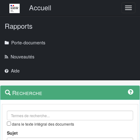
Menu principal
Accueil
Toggl
Rapports
Porte-documents
Nouveautés
Aide
Menu
Navigation
Recherche
contextuel
et
outils
annexes
dans le texte intégral des documents
Sujet