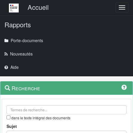
Menu principal
Accueil
Toggl
Rapports
Porte-documents
Nouveautés
Aide
Menu
Navigation
Recherche
contextuel
et
outils
annexes
dans le texte intégral des documents
Sujet