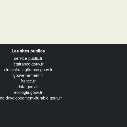
Les sites publics
service-public.fr
legifrance.gouv.fr
circulaire.legifrance.gouv.fr
gouvernement.fr
france.fr
data.gouv.fr
ecologie.gouv.fr
edd.developpement-durable.gouv.fr