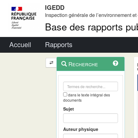
IGEDD
Inspection générale de l’environnement e
Base des rapports pub
Menu principal
Accueil
Rapports
Menu
Navigation
Recherche
contextuel
et
outils
annexes
dans le texte intégral des
documents
Sujet
Auteur physique