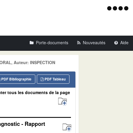
Menu
d'acce
Porte-documents
Nouveautés
Aide
TTORAL, Auteur: INSPECTION
PDF Bibliographie
PDF Tableau
ter tous les documents de la page
agnostic - Rapport