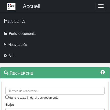
Menu principal
Accueil
Toggl
Rapports
Porte-documents
Nouveautés
Aide
Menu
Navigation
Recherche
contextuel
et
outils
annexes
dans le texte intégral des documents
Sujet