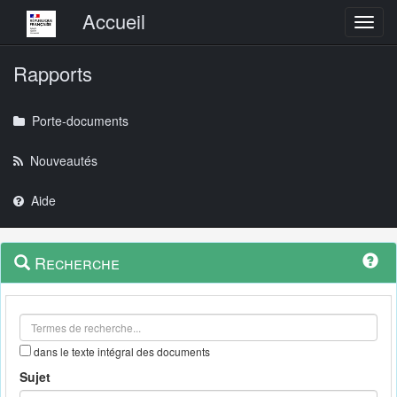
Menu principal
Accueil
Toggl
Rapports
Porte-documents
Nouveautés
Aide
Menu
Navigation
Recherche
contextuel
et
outils
annexes
dans le texte intégral des documents
Sujet