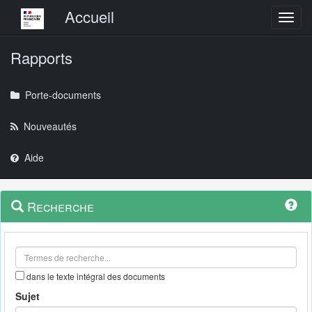
Menu principal
Accueil
Toggl
Rapports
Porte-documents
Nouveautés
Aide
Menu
Navigation
Recherche
contextuel
et
outils
annexes
dans le texte intégral des documents
Sujet