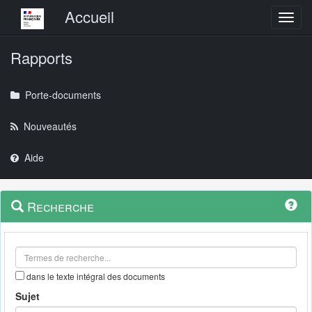
Menu principal
Accueil
Toggl
Rapports
Porte-documents
Nouveautés
Aide
Menu
Navigation
Recherche
contextuel
et
outils
annexes
dans le texte intégral des documents
Sujet