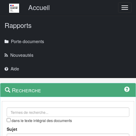
Menu principal
Accueil
Toggl
Rapports
Porte-documents
Nouveautés
Aide
Menu
Navigation
Recherche
contextuel
et
outils
annexes
dans le texte intégral des documents
Sujet