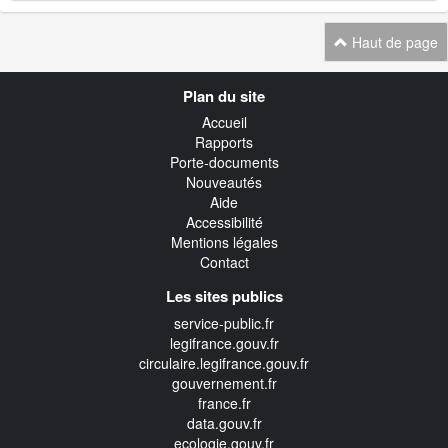
Haut de page
Navigation
Plan du site
transverse
Accueil
Rapports
Porte-documents
Nouveautés
Aide
Accessibilité
Mentions légales
Contact
Les sites publics
service-public.fr
legifrance.gouv.fr
circulaire.legifrance.gouv.fr
gouvernement.fr
france.fr
data.gouv.fr
ecologie.gouv.fr