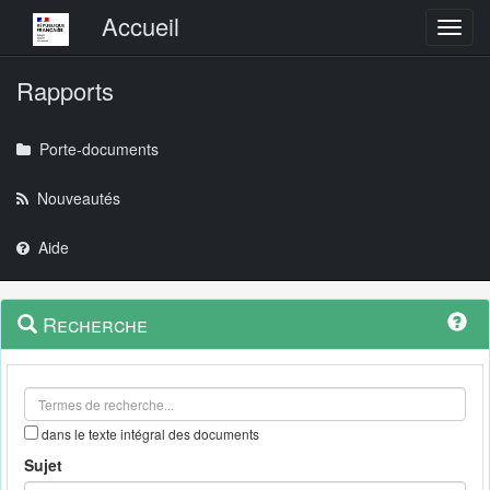
Menu principal
Accueil
Toggl
Rapports
Porte-documents
Nouveautés
Aide
Menu
Navigation
Recherche
contextuel
et
outils
annexes
dans le texte intégral des documents
Sujet