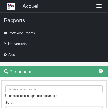
Menu principal
Accueil
Toggl
Rapports
Porte-documents
Nouveautés
Aide
Menu
Navigation
Recherche
contextuel
et
outils
annexes
dans le texte intégral des documents
Sujet