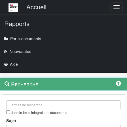
Menu principal
Accueil
Toggl
Rapports
Porte-documents
Nouveautés
Aide
Menu
Navigation
Recherche
contextuel
et
outils
annexes
dans le texte intégral des documents
Sujet