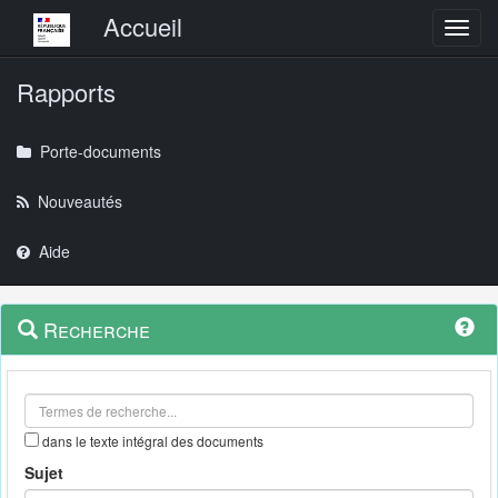
Menu principal
Accueil
Toggl
Rapports
Porte-documents
Nouveautés
Aide
Menu
Navigation
Recherche
contextuel
et
outils
annexes
dans le texte intégral des documents
Sujet