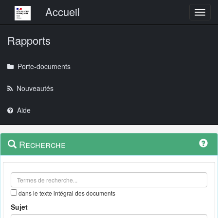
Menu principal
Accueil
Toggl
Rapports
Porte-documents
Nouveautés
Aide
Menu
Navigation
Recherche
contextuel
et
outils
annexes
dans le texte intégral des documents
Sujet