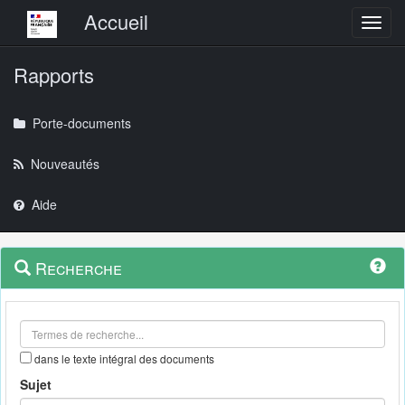
Menu principal
Accueil
Toggl
Rapports
Porte-documents
Nouveautés
Aide
Menu
Navigation
Recherche
contextuel
et
outils
annexes
dans le texte intégral des documents
Sujet