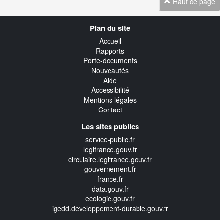
Haut de page
Navigation
Plan du site
transverse
Accueil
Rapports
Porte-documents
Nouveautés
Aide
Accessibilité
Mentions légales
Contact
Les sites publics
service-public.fr
legifrance.gouv.fr
circulaire.legifrance.gouv.fr
gouvernement.fr
france.fr
data.gouv.fr
ecologie.gouv.fr
igedd.developpement-durable.gouv.fr