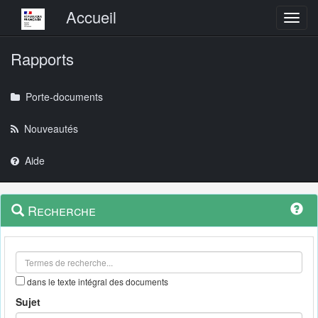
Menu principal
Accueil
Toggl
Rapports
Porte-documents
Nouveautés
Aide
Menu
Navigation
Recherche
contextuel
et
outils
annexes
dans le texte intégral des documents
Sujet