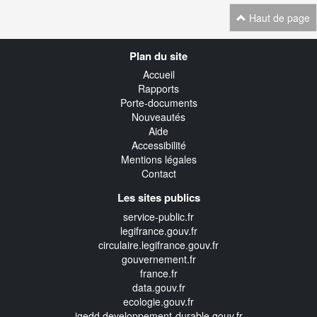
Haut de page
Navigation
Plan du site
transverse
Accueil
Rapports
Porte-documents
Nouveautés
Aide
Accessibilité
Mentions légales
Contact
Les sites publics
service-public.fr
legifrance.gouv.fr
circulaire.legifrance.gouv.fr
gouvernement.fr
france.fr
data.gouv.fr
ecologie.gouv.fr
igedd.developpement-durable.gouv.fr