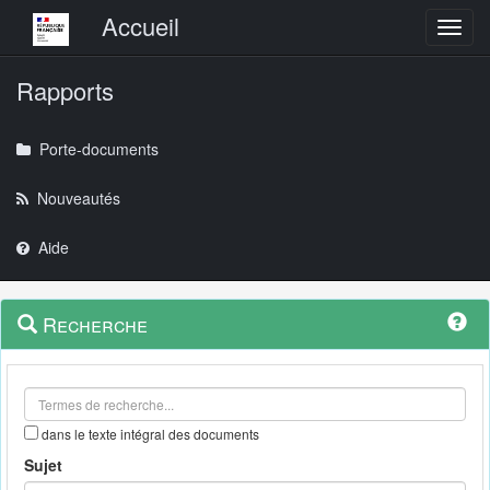
Menu principal
Accueil
Toggl
Rapports
Porte-documents
Nouveautés
Aide
Menu
Navigation
Recherche
contextuel
et
outils
annexes
dans le texte intégral des documents
Sujet