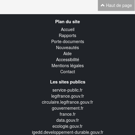
Haut de page
Navigation
Plan du site
transverse
Accueil
Rapports
Porte-documents
Nouveautés
Aide
Accessibilité
Mentions légales
Contact
Les sites publics
service-public.fr
legifrance.gouv.fr
circulaire.legifrance.gouv.fr
gouvernement.fr
france.fr
data.gouv.fr
ecologie.gouv.fr
igedd.developpement-durable.gouv.fr