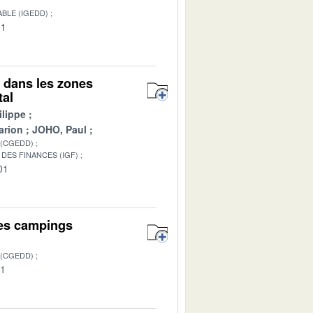
BLE (IGEDD)
01
s dans les zones
tal
lippe
arion
JOHO, Paul
 (CGEDD)
DES FINANCES (IGF)
01
des campings
 (CGEDD)
01