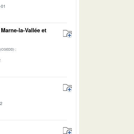
-01
Marne-la-Vallée et
 (CGEDD)
2
02