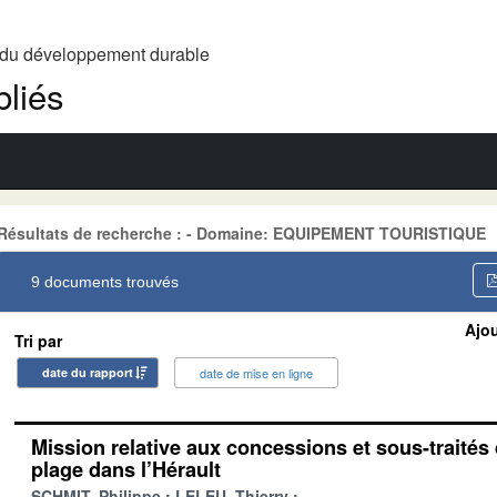
t du développement durable
liés
Résultats de recherche : - Domaine: EQUIPEMENT TOURISTIQUE
9 documents trouvés
Ajou
Tri par
date du rapport
date de mise en ligne
Mission relative aux concessions et sous-traité
plage dans l’Hérault
SCHMIT, Philippe
LELEU, Thierry