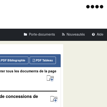
Menu
d'acce
Porte-documents
Nouveautés
Aide
PDF Bibliographie
PDF Tableau
ter tous les documents de la page
s de concessions de