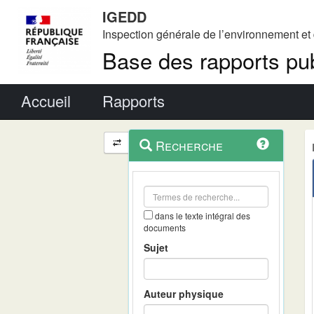
IGEDD
Inspection générale de l’environnement e
Base des rapports pub
Menu principal
Accueil
Rapports
Menu
Navigation
Recherche
contextuel
et
outils
annexes
dans le texte intégral des
documents
Sujet
Auteur physique