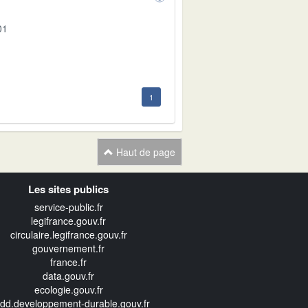
01
1
Haut de page
Les sites publics
service-public.fr
legifrance.gouv.fr
circulaire.legifrance.gouv.fr
gouvernement.fr
france.fr
data.gouv.fr
ecologie.gouv.fr
edd.developpement-durable.gouv.fr