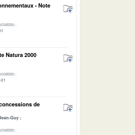
ironnementaux - Note
 (CGEDD)
01
te Natura 2000
 (CGEDD)
-01
x concessions de
Jean-Guy
 (CGEDD)