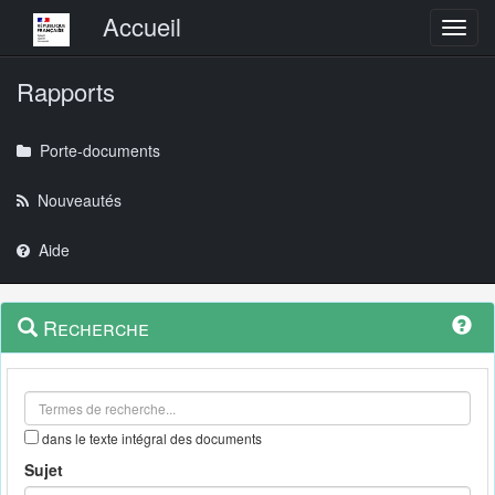
Menu principal
Accueil
Toggl
Rapports
Porte-documents
Nouveautés
Aide
Menu
Navigation
Recherche
contextuel
et
outils
annexes
dans le texte intégral des documents
Sujet