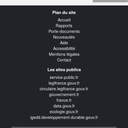
Navigation
Plan du site
transverse
Accueil
Rapports
Porte-documents
Nouveautés
Aide
Accessibilité
Mentions légales
Contact
Les sites publics
service-public.fr
legifrance.gouv.fr
circulaire.legifrance.gouv.fr
gouvernement.fr
france.fr
data.gouv.fr
ecologie.gouv.fr
igedd.developpement-durable.gouv.fr